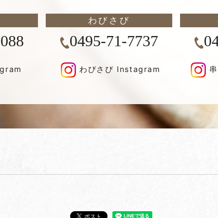
わびさび
8088
0495-71-7737
0
agram
わびさび Instagram
串