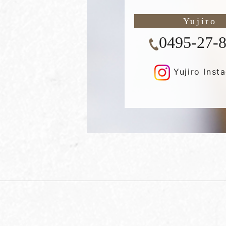
Yujiro
0495-27-
Yujiro Inst