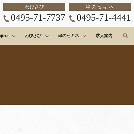
わびさび
串のセキネ
0495-71-7737
0495-71-4441
s
jiro
わびさび
串のセキネ
求人案内